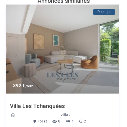
Annonces similaires
Prestige
392 €
/nuit
Villa Les Tchanquées
Villa
/
Forêt
8
4
2