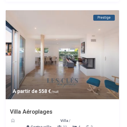
Prestige
A partir de 558 €
/nuit
Villa Aéroplages
Villa
/
Centre-ville
11
4
2