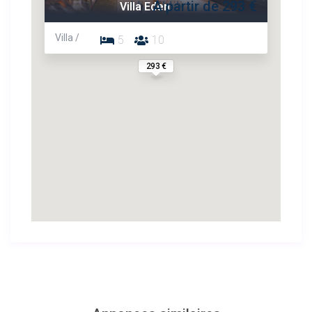
A partir de 293 €
Villa Eden
Villa /
5
10
293 €