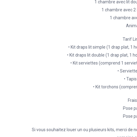
1 chambre avec lit dou
1 chambre avec 2 li
1 chambre avec
Anima
Tarif L
• Kit draps lit simple (1 drap plat, 1 
• Kit draps lit double (1 drap plat, 1 
• Kit serviettes (comprend 1 serviet
• Serviett
• Tapis
• Kit torchons (compre
Frais
Pose pa
Pose pa
Si vous souhaitez louer un ou plusieurs kits, merci d