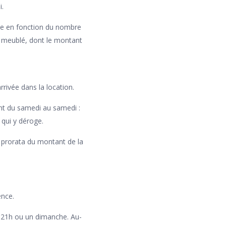
i.
lie en fonction du nombre
u meublé, dont le montant
rrivée dans la location.
ent du samedi au samedi :
 qui y déroge.
n prorata du montant de la
.
ence.
s 21h ou un dimanche. Au-