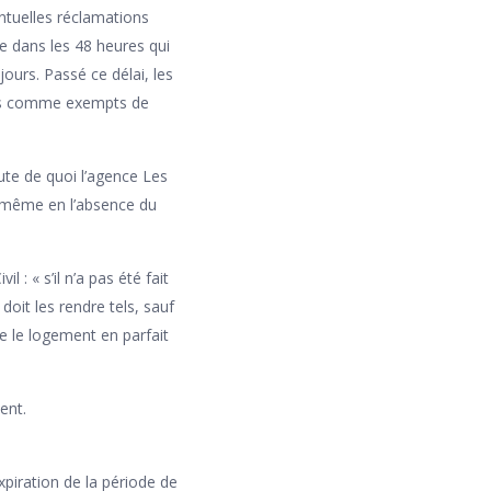
ventuelles réclamations
e dans les 48 heures qui
jours. Passé ce délai, les
érés comme exempts de
aute de quoi l’agence Les
e, même en l’absence du
l : « s’il n’a pas été fait
doit les rendre tels, sauf
re le logement en parfait
ent.
xpiration de la période de