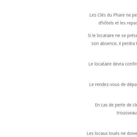
Les Clés du Phare ne peu
d’hôtels et les rep
Si le locataire ne se pré
son absence, il perdra
Le locataire devra confi
Le rendez-vous de départ
En cas de perte de c
trousseau 
Les locaux loués ne doiv