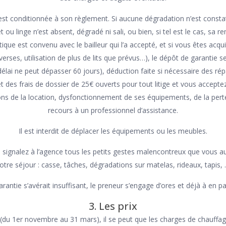
 est conditionnée à son règlement. Si aucune dégradation n’est constat
ou linge n’est absent, dégradé ni sali, ou bien, si tel est le cas, sa 
ique est convenu avec le bailleur qui l’a accepté, et si vous êtes acqu
ses, utilisation de plus de lits que prévus…), le dépôt de garantie se
élai ne peut dépasser 60 jours), déduction faite si nécessaire des rép
 des frais de dossier de 25€ ouverts pour tout litige et vous accepte
ns de la location, dysfonctionnement de ses équipements, de la perte
recours à un professionnel d’assistance.
Il est interdit de déplacer les équipements ou les meubles.
signalez à l’agence tous les petits gestes malencontreux que vous au
otre séjour : casse, tâches, dégradations sur matelas, rideaux, tapis,
arantie s’avérait insuffisant, le preneur s’engage d’ores et déjà à en p
3. Les prix
 (du 1er novembre au 31 mars), il se peut que les charges de chauffage