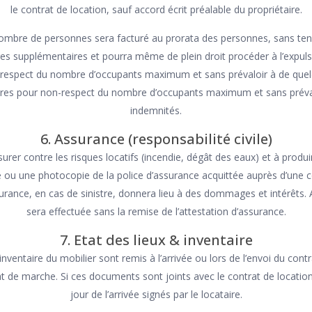
le contrat de location, sauf accord écrit préalable du propriétaire.
mbre de personnes sera facturé au prorata des personnes, sans teni
es supplémentaires et pourra même de plein droit procéder à l’expul
-respect du nombre d’occupants maximum et sans prévaloir à de que
aires pour non-respect du nombre d’occupants maximum et sans préva
indemnités.
6. Assurance (responsabilité civile)
rer contre les risques locatifs (incendie, dégât des eaux) et à produir
re ou une photocopie de la police d’assurance acquittée auprès d’un
surance, en cas de sinistre, donnera lieu à des dommages et intérêts.
sera effectuée sans la remise de l’attestation d’assurance.
7. Etat des lieux & inventaire
inventaire du mobilier sont remis à l’arrivée ou lors de l’envoi du cont
 de marche. Si ces documents sont joints avec le contrat de location, 
jour de l’arrivée signés par le locataire.