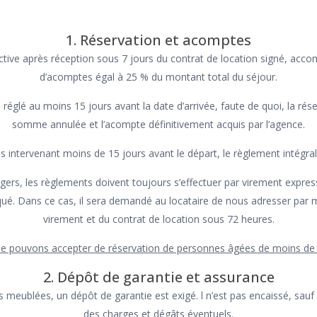
1. Réservation et acomptes
ective après réception sous 7 jours du contrat de location signé, ac
d’acomptes égal à 25 % du montant total du séjour.
 réglé au moins 15 jours avant la date d’arrivée, faute de quoi, la ré
somme annulée et l’acompte définitivement acquis par l’agence.
s intervenant moins de 15 jours avant le départ, le règlement intégral
ngers, les règlements doivent toujours s’effectuer par virement expres
ué. Dans ce cas, il sera demandé au locataire de nous adresser par ma
virement et du contrat de location sous 72 heures.
e pouvons accepter de réservation de personnes âgées de moins de 
2. Dépôt de garantie et assurance
s meublées, un dépôt de garantie est exigé. l n’est pas encaissé, sa
des charges et dégâts éventuels.