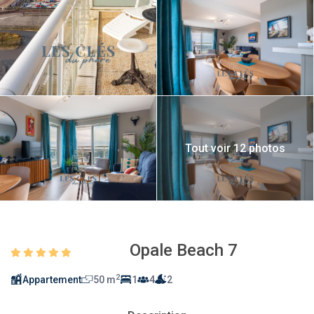
Tout voir 12 photos
Opale Beach 7
2
Appartement
50 m
1
4
2