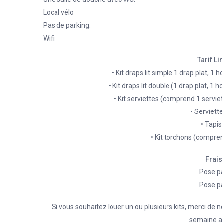
Local vélo
Pas de parking.
Wifi
Tarif L
• Kit draps lit simple 1 drap plat, 1 
• Kit draps lit double (1 drap plat, 1 
• Kit serviettes (comprend 1 serviet
• Serviett
• Tapis
• Kit torchons (compre
Frais
Pose pa
Pose pa
Si vous souhaitez louer un ou plusieurs kits, merci d
semaine av