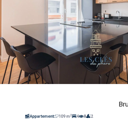
Bru
2
Appartement
109 m
4
8
2