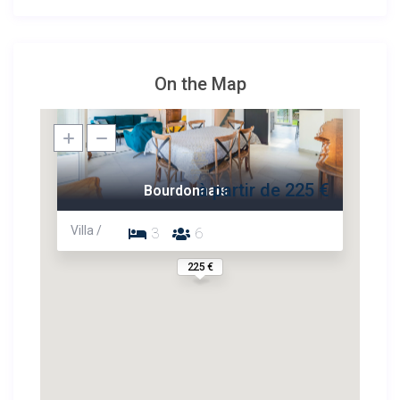
On the Map
à partir de 225 €
Bourdonnais
Villa /
3
6
225 €