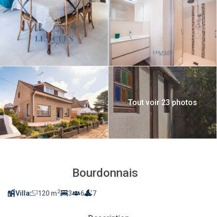
Tout voir 23 photos
Bourdonnais
2
Villa
120 m
3
6
7