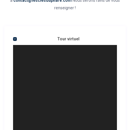
à
contact@lesclesduphare.com
Nous serons ravis de vous
renseigner !
Tour virtuel