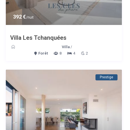
392 €
/nuit
Villa Les Tchanquées
Villa
/
Forêt
8
4
2
Prestige