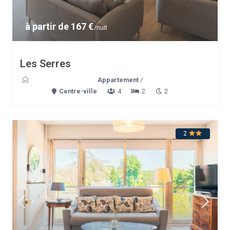
à partir de 167 €
/nuit
Les Serres
Appartement
/
Centre-ville
4
2
2
2