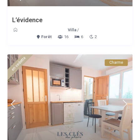
L’évidence
Villa
/
Forêt
16
6
2
en vedette
Charme