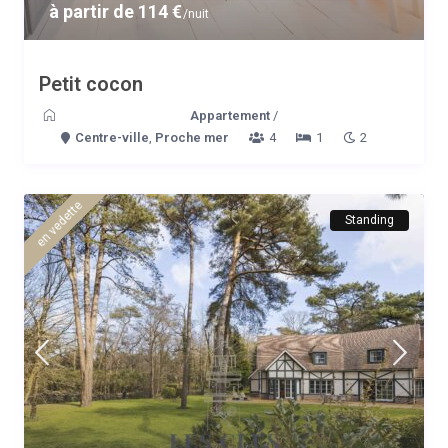
à partir de 114 €
/nuit
Petit cocon
Appartement
/
Centre-ville
,
Proche mer
4
1
2
en vedette
Standing