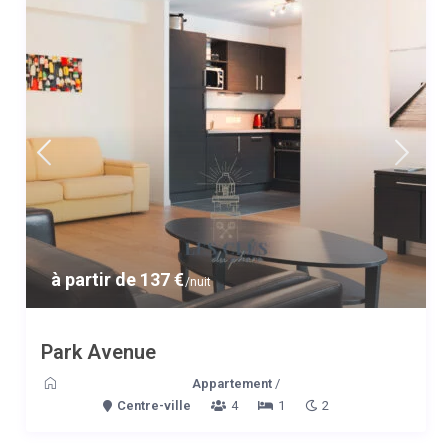
à partir de 137 €
/nuit
Park Avenue
Appartement
/
Centre-ville
4
1
2