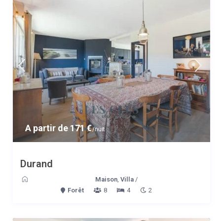
A partir de 171 €
/nuit
Durand
Maison
,
Villa
/
Forêt
8
4
2